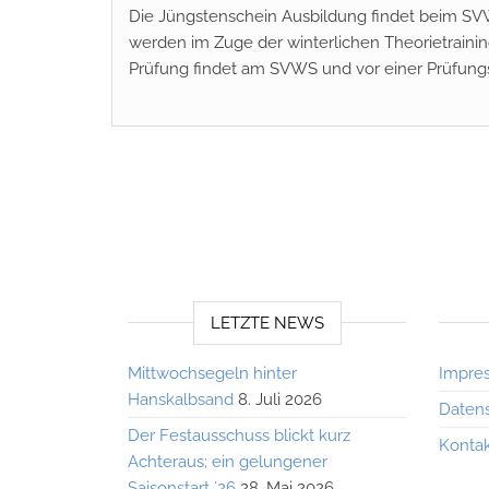
Die Jüngstenschein Ausbildung findet beim SV
werden im Zuge der winterlichen Theorietraining
Prüfung findet am SVWS und vor einer Prüfung
LETZTE NEWS
Mittwochsegeln hinter
Impre
Hanskalbsand
8. Juli 2026
Datens
Der Festausschuss blickt kurz
Konta
Achteraus; ein gelungener
Saisonstart ´26
28. Mai 2026