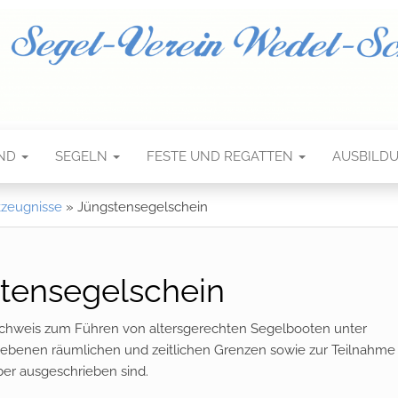
ND
SEGELN
FESTE UND REGATTEN
AUSBILD
kzeugnisse
»
Jüngstensegelschein
tensegelschein
achweis zum Führen von altersgerechten Segelbooten unter
iebenen räumlichen und zeitlichen Grenzen sowie zur Teilnahme
er ausgeschrieben sind.